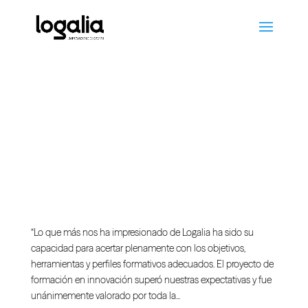
Lg-Haya
Lg-Radisson
Lg-Telefonica
Hispasat
“Lo que más nos ha impresionado de Logalia ha sido su
capacidad para acertar plenamente con los objetivos,
herramientas y perfiles formativos adecuados. El proyecto de
formación en innovación superó nuestras expectativas y fue
unánimemente valorado por toda la...