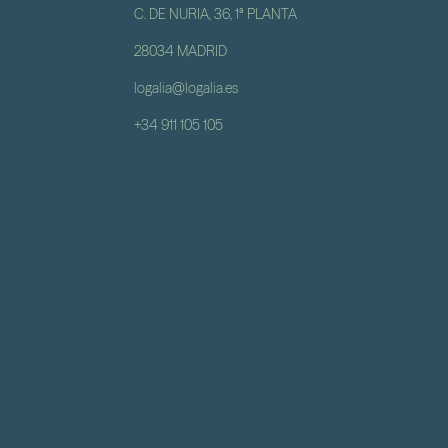
C. DE NURIA, 36, 1ª PLANTA
28034 MADRID
logalia@logalia.es
+34 911 105 105